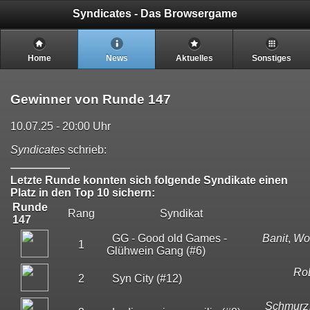
Syndicates - Das Browsergame
Home
News
Aktuelles
Sonstiges
Gewinner von Runde 147
10.07.25 - 20:00 Uhr
Syndicates
schrieb:
Letzte Runde konnten sich folgende Syndikate einen
Platz in den Top 10 sichern:
Runde
Rang
Syndikat
147
GG - Good old Games -
Banit
,
Wol
1
Glühwein Gang (#6)
Ro
2
Syn City (#12)
Schmurz