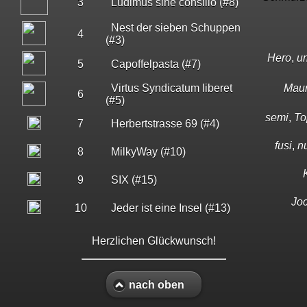
3
Ludimus sine consilio (#8)
Nest der sieben Schuppen
4
(#3)
Hero
,
u
5
Capoffelpasta (#7)
Virtus Syndicatum liberet
Mauri
6
(#5)
semi
,
To
7
Herbertstrasse 69 (#4)
fusi
,
n
8
MilkyWay (#10)
9
SIX (#15)
Jo
10
Jeder ist eine Insel (#13)
Herzlichen Glückwunsch!
nach oben