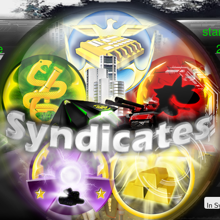
sta
ase
20