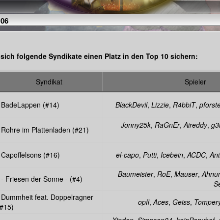
106
sich folgende Syndikate einen Platz in den Top 10 sichern:
Syndikat
Spieler
BadeLappen (#14)
BlackDevil
,
Lizzie
,
R4bbiT
,
pforst
Jonny25k
,
RaGnEr
,
Aireddy
,
g3
Rohre im Plattenladen (#21)
Capoffelsons (#16)
el-capo
,
Putti
,
Icebein
,
ACDC
,
An
Baumeister
,
RoE
,
Mauser
,
Ahnu
- Friesen der Sonne - (#4)
S
Dummheit feat. Doppelragner
opfi
,
Aces
,
Geiss
,
Tomper
(#15)