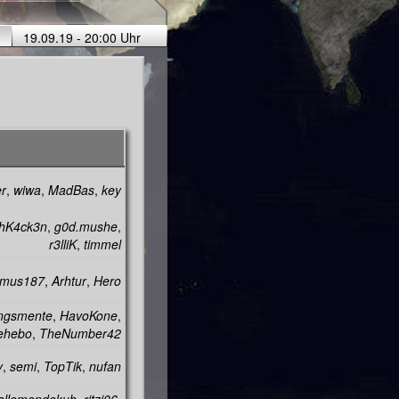
19.09.19 - 20:00 Uhr
er
,
wiwa
,
MadBas
,
key
hK4ck3n
,
g0d.mushe
,
r3lliK
,
timmel
imus187
,
Arhtur
,
Hero
ngsmente
,
HavoKone
,
ehebo
,
TheNumber42
y
,
semi
,
TopTik
,
nufan