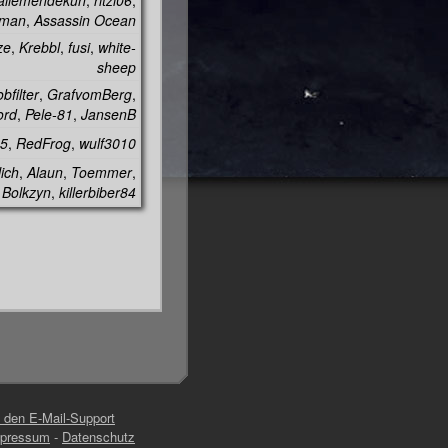
allemendekuh
,
ritzi06
,
tman
,
Assassin Ocean
ze
,
Krebbl
,
fusi
,
white-
sheep
bfilter
,
GrafvomBerg
,
ord
,
Pele-81
,
JansenB
5
,
RedFrog
,
wulf3010
ich
,
Alaun
,
Toemmer
,
Bolkzyn
,
killerbiber84
n den E-Mail-Support
pressum
-
Datenschutz