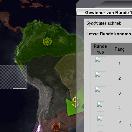
Gewinner von Runde 
Syndicates
schrieb:
Letzte Runde konnten 
Runde
Rang
106
1
2
3
4
5