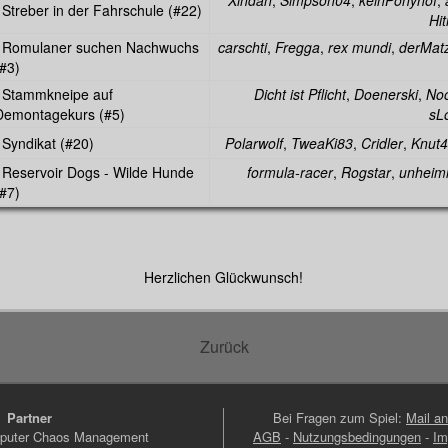
Xindan
,
Simpson04
,
keinPonyhof
,
Streber in der Fahrschule (#22)
Hi
Romulaner suchen Nachwuchs
carschti
,
Fregga
,
rex mundi
,
derMat
#3)
Stammkneipe auf
Dicht ist Pflicht
,
Doenerski
,
Noo
Demontagekurs (#5)
sL
Syndikat (#20)
Polarwolf
,
TweaKi83
,
Cridler
,
Knut4
Reservoir Dogs - Wilde Hunde
formula-racer
,
Rogstar
,
unheiml
#7)
Herzlichen Glückwunsch!
Zurück
Partner
Bei Fragen zum Spiel:
Mail a
puter Chaos Management
AGB
-
Nutzungsbedingungen
-
Im