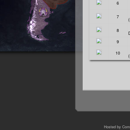
6
7
(
8
9
10
(
Hosted by Com