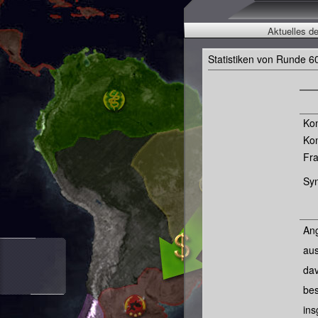
Aktuelles d
Statistiken von Runde 6
Ko
Ko
Fra
Syn
Ang
aus
dav
bes
ins