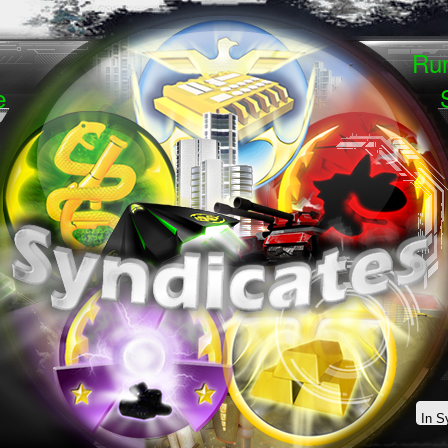
Run
ase
So