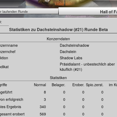
Hall of 
er laufenden Runde
0:
Statistiken zu Dachsteinshadow (#21) Runde Beta
Konzerndaten
nzernname
Dachsteinshadow
nzernchef
Dachstein
ktion
Shadow Labs
Präsidialamt - unbestechlich aber
dikat
käuflich (#21)
Statistiken
riffe
Normal
Belager.
Erober.
Spio.zerst.
im K
geführt
8
0
0
0
on erfolgreich
3
0
0
0
tes Ergebnis
340
0
0
0
gesamt erobert
569
0
0
0