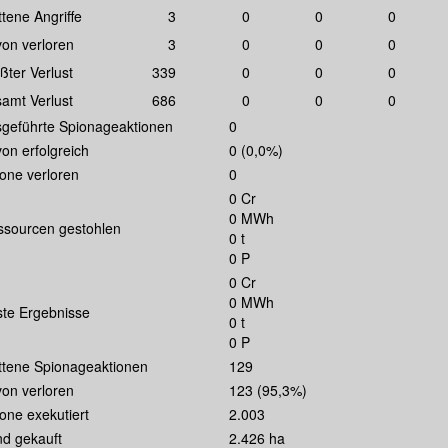
ittene Angriffe
3
0
0
0
on verloren
3
0
0
0
ßter Verlust
339
0
0
0
amt Verlust
686
0
0
0
geführte Spionageaktionen
0
on erfolgreich
0 (0,0%)
one verloren
0
0 Cr
0 MWh
sourcen gestohlen
0 t
0 P
0 Cr
0 MWh
te Ergebnisse
0 t
0 P
ittene Spionageaktionen
129
on verloren
123 (95,3%)
one exekutiert
2.003
d gekauft
2.426 ha