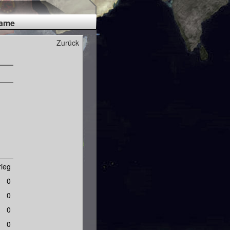
Fame
Zurück
rieg
0
0
0
0