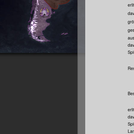
erl
dav
grö
ges
aus
dav
Spi
Res
Bes
erl
dav
Spi
Lan