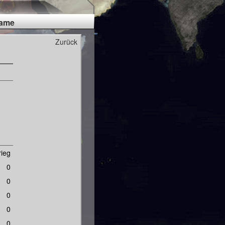
Fame
Zurück
rieg
0
0
0
0
0