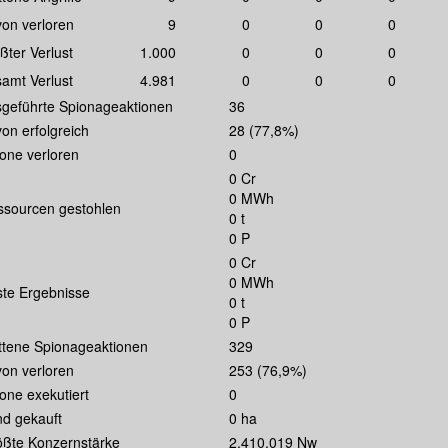
on verloren
9
0
0
0
ßter Verlust
1.000
0
0
0
amt Verlust
4.981
0
0
0
geführte Spionageaktionen
36
on erfolgreich
28 (77,8%)
one verloren
0
0 Cr
0 MWh
sourcen gestohlen
0 t
0 P
0 Cr
0 MWh
te Ergebnisse
0 t
0 P
ittene Spionageaktionen
329
on verloren
253 (76,9%)
one exekutiert
0
d gekauft
0 ha
ßte Konzernstärke
2.410.019 Nw