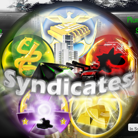
Run
ase
So