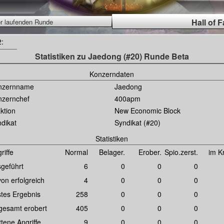
Hall of 
er laufenden Runde
2:
Statistiken zu Jaedong (#20) Runde Beta
Konzerndaten
nzernname
Jaedong
nzernchef
400apm
ktion
New Economic Block
dikat
Syndikat (#20)
Statistiken
riffe
Normal
Belager.
Erober.
Spio.zerst.
im K
geführt
6
0
0
0
on erfolgreich
4
0
0
0
tes Ergebnis
258
0
0
0
gesamt erobert
405
0
0
0
ittene Angriffe
9
0
0
0