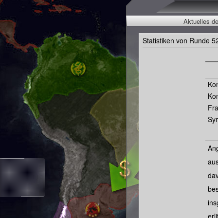
Aktuelles d
Statistiken von Runde 5
Ko
Ko
Fra
Syn
Ang
aus
dav
bes
ins
erl