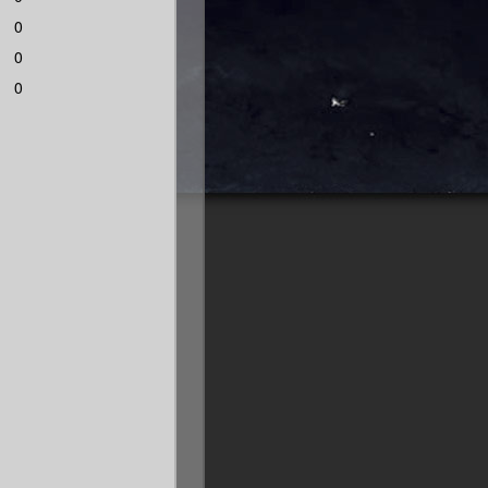
0
0
0